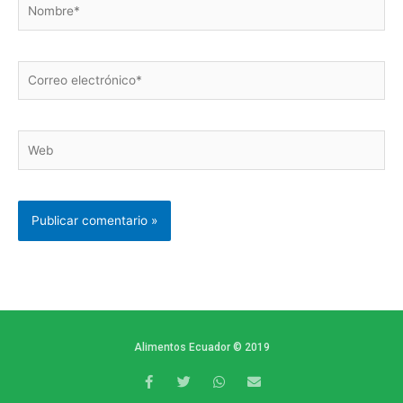
Correo
electrónico*
Web
Alimentos Ecuador © 2019
F
T
W
E
a
w
h
n
c
i
a
v