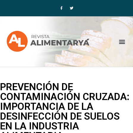
Ir
F
T
a
w
al
c
i
contenido
e
t
b
t
o
e
o
r
k
-
f
Me
PREVENCIÓN DE
CONTAMINACIÓN CRUZADA:
IMPORTANCIA DE LA
DESINFECCIÓN DE SUELOS
EN LA INDUSTRIA