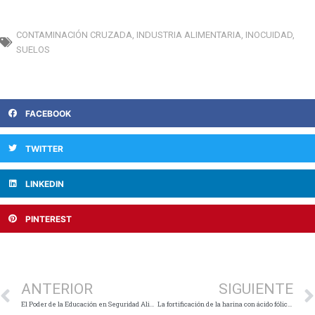
CONTAMINACIÓN CRUZADA
,
INDUSTRIA ALIMENTARIA
,
INOCUIDAD
,
SUELOS
FACEBOOK
TWITTER
LINKEDIN
PINTEREST
Ant
ANTERIOR
SIGUIENTE
El Poder de la Educación en Seguridad Alimentaria para los Profesionales de la Industria
La fortificación de la harina con ácido fólico: Una estrategia para reducir defectos congénitos