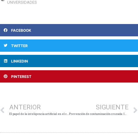
UNIVERSIDADES
FACEBOOK
TWITTER
LINKEDIN
PINTEREST
Ant
ANTERIOR
SIGUIENTE
El papel de la inteligencia artificial en el crecimiento del sector de alimentos y bebidas
Prevención de contaminación cruzada: Importancia de la desinfección de suelos en la Industria Alimentaria