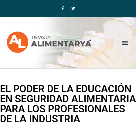
Ir
F
T
a
w
al
c
i
contenido
e
t
b
t
o
e
o
r
k
-
f
Me
EL PODER DE LA EDUCACIÓN
EN SEGURIDAD ALIMENTARIA
PARA LOS PROFESIONALES
DE LA INDUSTRIA