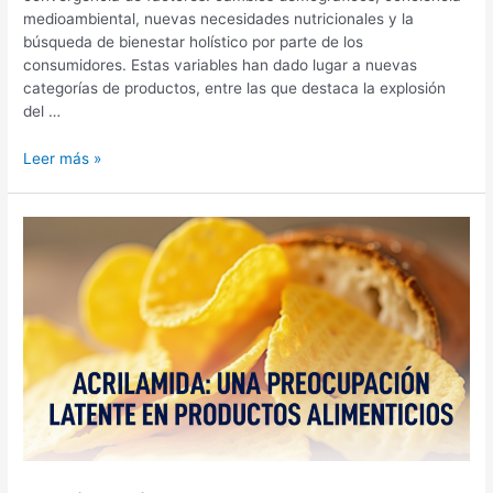
medioambiental, nuevas necesidades nutricionales y la
búsqueda de bienestar holístico por parte de los
consumidores. Estas variables han dado lugar a nuevas
categorías de productos, entre las que destaca la explosión
del …
Leer más »
Acrilamida:
una
preocupación
latente
en
productos
alimenticios