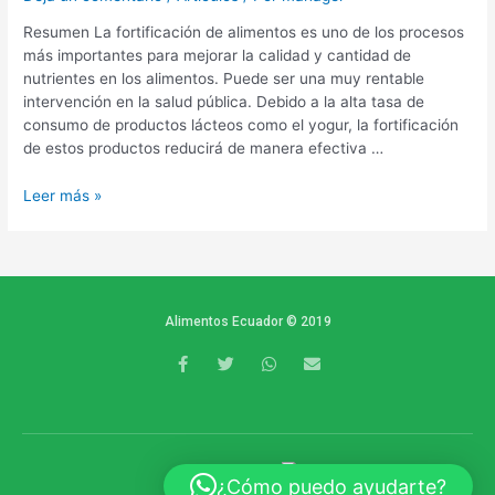
Resumen La fortificación de alimentos es uno de los procesos
más importantes para mejorar la calidad y cantidad de
nutrientes en los alimentos. Puede ser una muy rentable
intervención en la salud pública. Debido a la alta tasa de
consumo de productos lácteos como el yogur, la fortificación
de estos productos reducirá de manera efectiva …
Leer más »
Alimentos Ecuador © 2019
F
T
W
E
a
w
h
n
c
i
a
v
e
t
t
e
b
t
s
l
o
e
a
o
o
r
p
p
k
p
e
POWERED BY
¿Cómo puedo ayudarte?