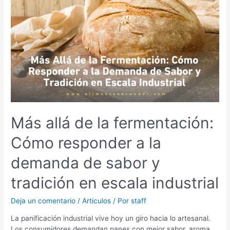
de
la
fermentación:
Cómo
responder
a
la
demanda
de
sabor
y
Más allá de la fermentación:
tradición
en
Cómo responder a la
escala
industrial
demanda de sabor y
tradición en escala industrial
Deja un comentario
/
Articulos
/ Por
staff
La panificación industrial vive hoy un giro hacia lo artesanal.
Los consumidores demandan panes con mejor sabor, aroma,