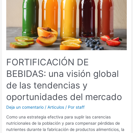
una
visión
global
de
las
tendencias
y
oportunidades
del
mercado
FORTIFICACIÓN DE
BEBIDAS: una visión global
de las tendencias y
oportunidades del mercado
Deja un comentario
/
Articulos
/ Por
staff
Como una estrategia efectiva para suplir las carencias
nutricionales de la población y para compensar pérdidas de
nutrientes durante la fabricación de productos alimenticios, la