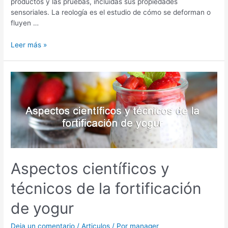
productos y las pruebas, incluidas sus propiedades
sensoriales. La reología es el estudio de cómo se deforman o
fluyen …
Leer más »
Aspectos
científicos
y
técnicos
de
la
fortificación
de
yogur
Aspectos científicos y
técnicos de la fortificación
de yogur
Deja un comentario
/
Articulos
/ Por
manager