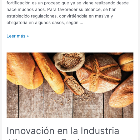
fortificación es un proceso que ya se viene realizando desde
hace muchos años. Para favorecer su alcance, se han
establecido regulaciones, convirtiéndola en masiva y
obligatoria en algunos casos, según …
Leer más »
Innovación
en
la
Industria
Alimentaria:
Enzimas
para
etiquetas
limpias
y
optimización
Innovación en la Industria
de
costos