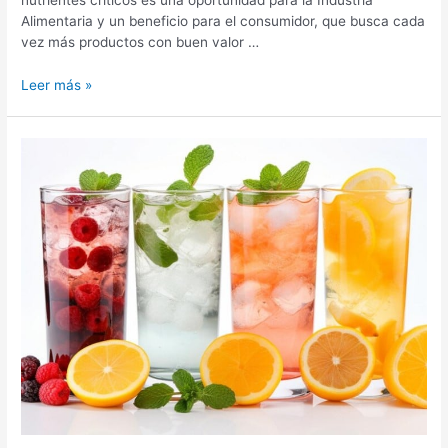
nutrientes críticos es una oportunidad para la Industria
Alimentaria y un beneficio para el consumidor, que busca cada
vez más productos con buen valor …
Leer más »
TENDENCIAS
QUE
MOLDEARÁN
LA
INNOVACIÓN
EN
LA
INDUSTRIA
DE
BEBIDAS