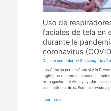
de
la
enfermedad
Uso de respiradores
por
coronavirus
faciales de tela en 
(COVID-
durante la pandemi
19)
coronavirus (COVID
Deja un comentario
/
Sin categoría
/ P
Los Centros para el Control y la Prev
inglés) recomiendan el uso de simples c
propagación del virus y ayudar a las p
transmitirlo a otros. Esto ha llevado a
Leer más »