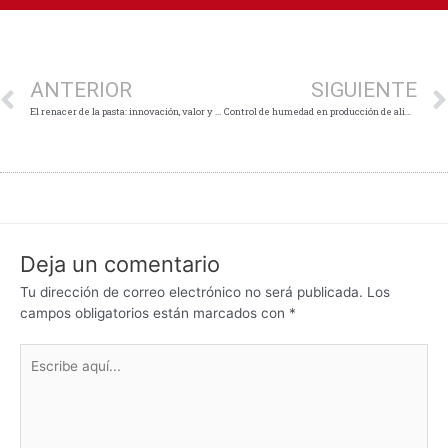
Ant
ANTERIOR
SIGUIENTE
El renacer de la pasta: innovación, valor y nuevas oportunidades para la industria alimentaria
Control de humedad en producción de alimentos: claves y buenas prácticas
Deja un comentario
Tu dirección de correo electrónico no será publicada.
Los
campos obligatorios están marcados con
*
Escribe
aquí...