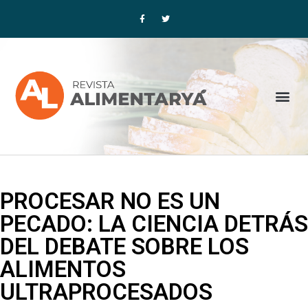
Ir
F
T
a
w
al
c
i
contenido
e
t
b
t
o
e
o
r
k
-
f
Me
PROCESAR NO ES UN
PECADO: LA CIENCIA DETRÁS
DEL DEBATE SOBRE LOS
ALIMENTOS
ULTRAPROCESADOS