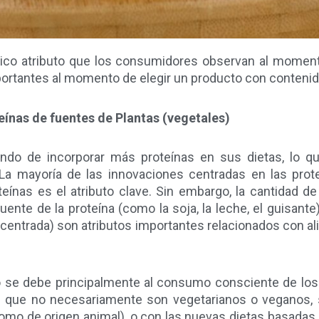
único atributo que los consumidores observan al moment
portantes al momento de elegir un producto con contenido 
teínas de fuentes de Plantas (vegetales)
ndo de incorporar más proteínas en sus dietas, lo 
 La mayoría de las innovaciones centradas en las prot
teínas es el atributo clave. Sin embargo, la cantidad de
ente de la proteína (como la soja, la leche, el guisante
centrada) son atributos importantes relacionados con 
se debe principalmente al consumo consciente de los
s que no necesariamente son vegetarianos o veganos, 
como de origen animal), o con las nuevas dietas basadas