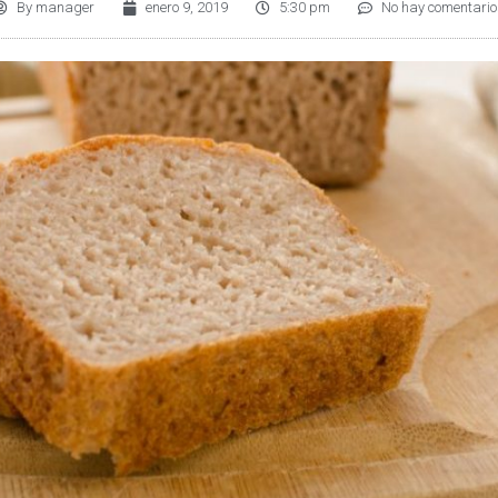
By
manager
enero 9, 2019
5:30 pm
No hay comentario