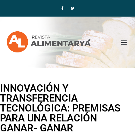
Ir
F
T
a
w
al
c
i
contenido
e
t
b
t
o
e
o
r
k
-
f
Me
INNOVACIÓN Y
TRANSFERENCIA
TECNOLÓGICA: PREMISAS
PARA UNA RELACIÓN
GANAR- GANAR