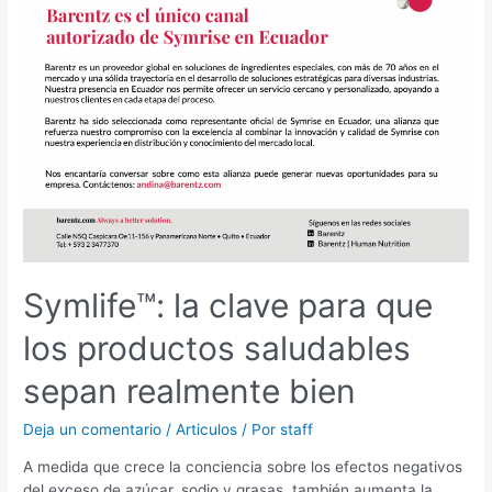
clave
para
que
los
productos
saludables
sepan
realmente
bien
Symlife™: la clave para que
los productos saludables
sepan realmente bien
Deja un comentario
/
Articulos
/ Por
staff
A medida que crece la conciencia sobre los efectos negativos
del exceso de azúcar, sodio y grasas, también aumenta la