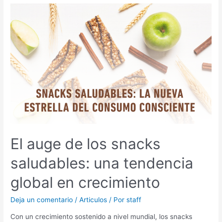
El
auge
de
los
snacks
saludables:
una
tendencia
global
en
crecimiento
El auge de los snacks
saludables: una tendencia
global en crecimiento
Deja un comentario
/
Articulos
/ Por
staff
Con un crecimiento sostenido a nivel mundial, los snacks