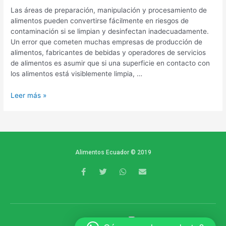
Las áreas de preparación, manipulación y procesamiento de
alimentos pueden convertirse fácilmente en riesgos de
contaminación si se limpian y desinfectan inadecuadamente.
Un error que cometen muchas empresas de producción de
alimentos, fabricantes de bebidas y operadores de servicios
de alimentos es asumir que si una superficie en contacto con
los alimentos está visiblemente limpia, …
Leer más »
Alimentos Ecuador © 2019
F
T
W
E
a
w
h
n
c
i
a
v
e
t
t
e
b
t
s
l
o
e
a
o
o
r
p
p
k
p
e
POWERED BY