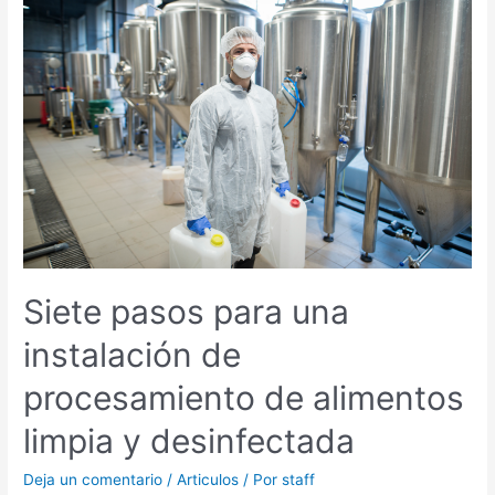
para
una
instalación
de
procesamiento
de
alimentos
limpia
y
desinfectada
Siete pasos para una
instalación de
procesamiento de alimentos
limpia y desinfectada
Deja un comentario
/
Articulos
/ Por
staff