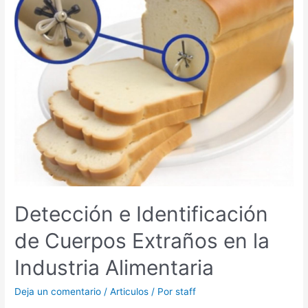
Identificación
de
Cuerpos
Extraños
en
la
Industria
Alimentaria
Detección e Identificación
de Cuerpos Extraños en la
Industria Alimentaria
Deja un comentario
/
Articulos
/ Por
staff