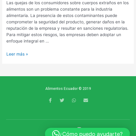
Las quejas de los consumidores sobre cuerpos extraños en los
alimentos son un problema constante para la industria
alimentaria. La presencia de estos contaminantes puede
comprometer la seguridad del producto, generar daños en la
reputación de la empresa y resultar en sanciones regulatorias.
Para mitigar estos riesgos, las empresas deben adoptar un
enfoque integral en …
Leer más »
Alimentos Ecuador © 2019
F
T
W
E
a
w
h
n
c
i
a
v
e
t
t
e
b
t
s
l
o
e
a
o
o
r
p
p
k
p
e
POWERED BY
¿Cómo puedo ayudarte?