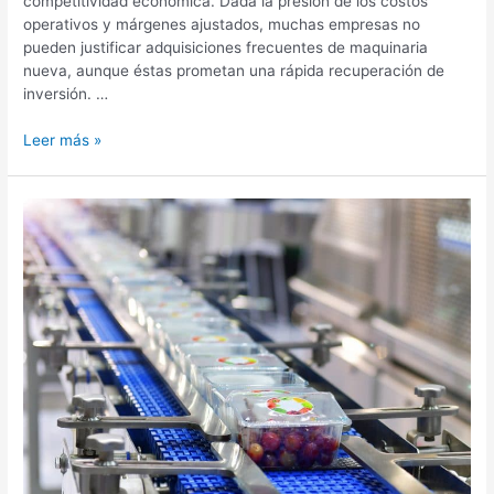
competitividad económica. Dada la presión de los costos
operativos y márgenes ajustados, muchas empresas no
pueden justificar adquisiciones frecuentes de maquinaria
nueva, aunque éstas prometan una rápida recuperación de
inversión. …
Leer más »
La
importancia
del
diseño
de
equipos
sanitarios
en
el
mercado
actual
de
procesamiento