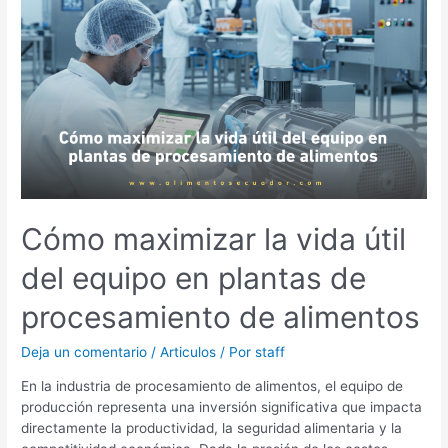
la
vida
útil
del
equipo
en
plantas
de
procesamiento
de
alimentos
Cómo maximizar la vida útil
del equipo en plantas de
procesamiento de alimentos
Deja un comentario
/
Articulos
/ Por
staff
En la industria de procesamiento de alimentos, el equipo de
producción representa una inversión significativa que impacta
directamente la productividad, la seguridad alimentaria y la