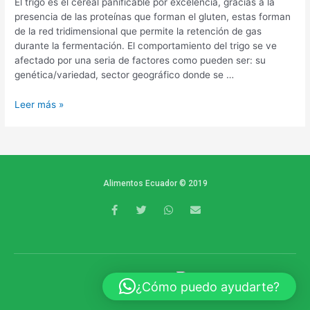
El trigo es el cereal panificable por excelencia, gracias a la
presencia de las proteínas que forman el gluten, estas forman
de la red tridimensional que permite la retención de gas
durante la fermentación. El comportamiento del trigo se ve
afectado por una seria de factores como pueden ser: su
genética/variedad, sector geográfico donde se …
Leer más »
Alimentos Ecuador © 2019
F
T
W
E
a
w
h
n
c
i
a
v
e
t
t
e
b
t
s
l
o
e
a
o
o
r
p
p
k
p
e
POWERED BY
¿Cómo puedo ayudarte?