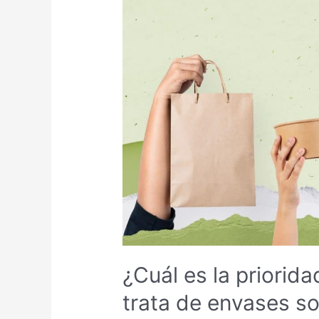
es
la
prioridad
principal
cuando
se
trata
de
envases
sostenibles?
¿Cuál es la priorid
trata de envases so