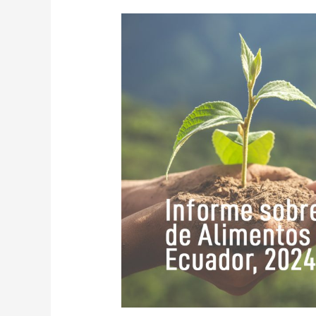
Empresas
de
Alimentos
Sostenibles
en
Ecuador,
Informe
2024