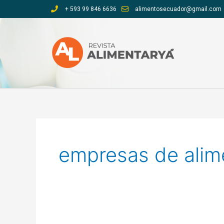
Ir
+ 593 99 846 6636
alimentosecuador@gmail.com
al
contenido
empresas de alim