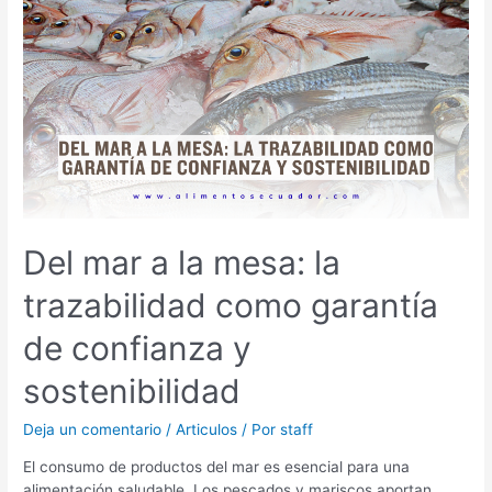
a
la
mesa:
la
trazabilidad
como
garantía
de
confianza
y
sostenibilidad
Del mar a la mesa: la
trazabilidad como garantía
de confianza y
sostenibilidad
Deja un comentario
/
Articulos
/ Por
staff
El consumo de productos del mar es esencial para una
alimentación saludable. Los pescados y mariscos aportan