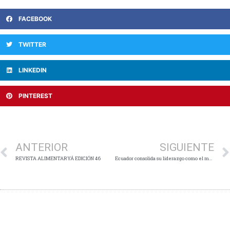
FACEBOOK
TWITTER
LINKEDIN
PINTEREST
Ant
ANTERIOR
SIGUIENTE
REVISTA ALIMENTARYÁ EDICIÓN 46
Ecuador consolida su liderazgo como el mayor exportador mundial de camarón