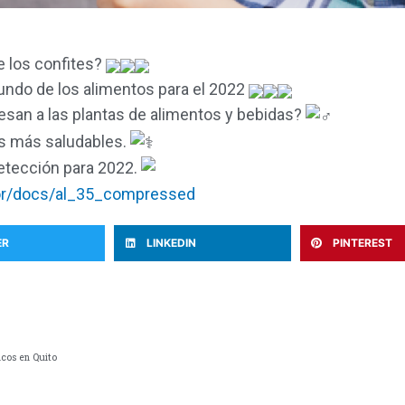
 los confites?
undo de los alimentos para el 2022
esan a las plantas de alimentos y bebidas?
os más saludables.
etección para 2022.
dor/docs/al_35_compressed
ER
LINKEDIN
PINTEREST
icos en Quito