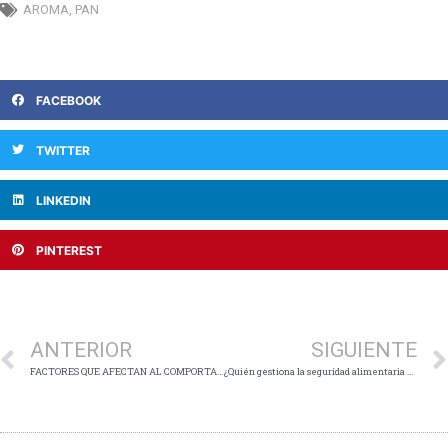
AROMA
,
PAN
FACEBOOK
TWITTER
LINKEDIN
PINTEREST
Ant
ANTERIOR
SIGUIENTE
FACTORES QUE AFECTAN AL COMPORTAMIENTO PANADERO DE LA HARINA DE TRIGO
¿Quién gestiona la seguridad alimentaria de la entrega de alimentos?