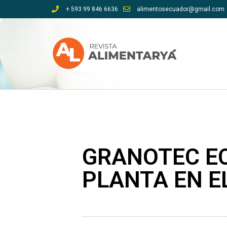
Ir
+ 593 99 846 6636
alimentosecuador@gmail.com
al
contenido
GRANOTEC E
PLANTA EN EL