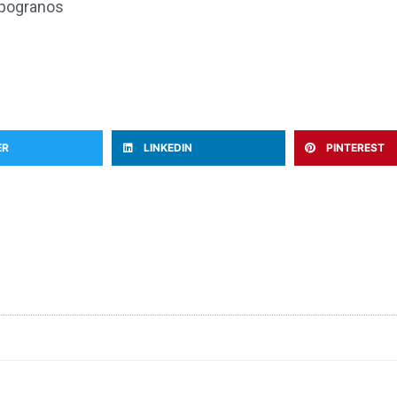
xpogranos
ER
LINKEDIN
PINTEREST