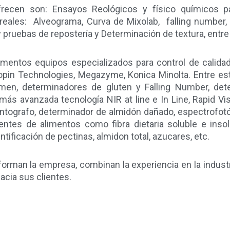
recen son: Ensayos Reológicos y físico químicos pa
reales:
Alveograma, Curva de Mixolab,
falling number
 pruebas de repostería y Determinación de textura, entre
imentos equipos especializados para control de calidad
pin Technologies, Megazyme, Konica Minolta. Entre es
men, determinadores de gluten y Falling Number, det
ás avanzada tecnología NIR at line e In Line, Rapid Vi
ntografo, determinador de almidón dañado, espectrofotó
ntes de alimentos como fibra dietaria soluble e insolub
ntificación de pectinas, almidon total, azucares, etc.
orman la empresa, combinan la experiencia en la industr
acia sus clientes.