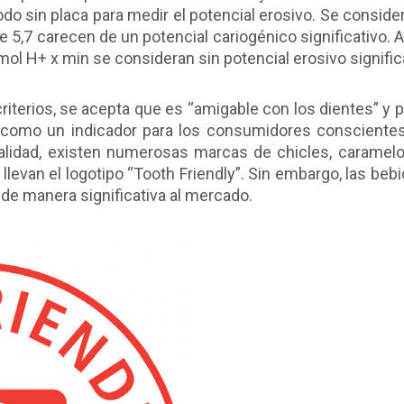
rodo sin placa para medir el potencial erosivo. Se consi
de 5,7 carecen de un potencial cariogénico significativo
l H+ x min se consideran sin potencial erosivo significa
terios, se acepta que es “amigable con los dientes” y pu
a como un indicador para los consumidores conscientes
tualidad, existen numerosas marcas de chicles, caramel
llevan el logotipo “Tooth Friendly”. Sin embargo, las beb
 de manera significativa al mercado.