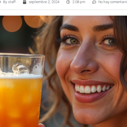
By
staff
septiembre 2, 2024
2:08 pm
No hay comentari