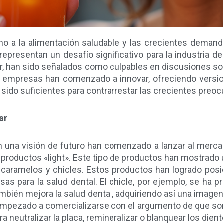
orno a la alimentación saludable y las crecientes deman
presentan un desafío significativo para la industria d
 han sido señalados como culpables en discusiones sobre
as empresas han comenzado a innovar, ofreciendo versio
 sido suficientes para contrarrestar las crecientes pre
ar
 una visión de futuro han comenzado a lanzar al mercad
 productos «light». Este tipo de productos han mostrado
 caramelos y chicles. Estos productos han logrado pos
iosas para la salud dental. El chicle, por ejemplo, se h
mbién mejora la salud dental, adquiriendo así una imagen
mpezado a comercializarse con el argumento de que son
 neutralizar la placa, remineralizar o blanquear los dient