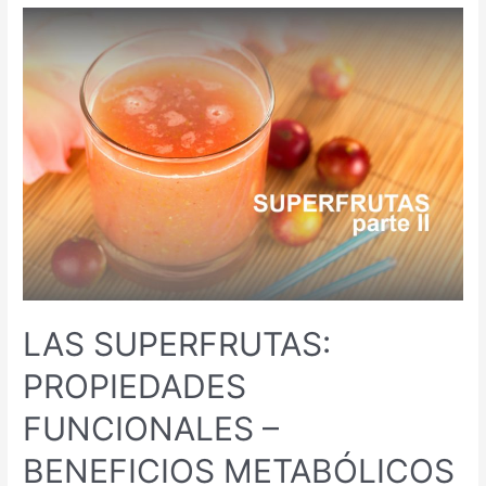
LAS
SUPERFRUTAS:
PROPIEDADES
FUNCIONALES
–
BENEFICIOS
METABÓLICOS
Y
FISIOLÓGICOS
–
VARIEDADES
Y
CONSUMO
(PARTE
LAS SUPERFRUTAS:
II)
PROPIEDADES
FUNCIONALES –
BENEFICIOS METABÓLICOS