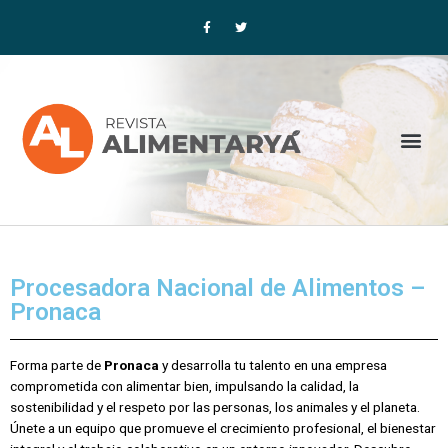
Ir
F
T
a
w
al
c
i
contenido
e
t
b
t
o
e
o
r
k
-
f
Me
Procesadora Nacional de Alimentos –
Pronaca
Forma parte de
Pronaca
y desarrolla tu talento en una empresa
comprometida con alimentar bien, impulsando la calidad, la
sostenibilidad y el respeto por las personas, los animales y el planeta.
Únete a un equipo que promueve el crecimiento profesional, el bienestar