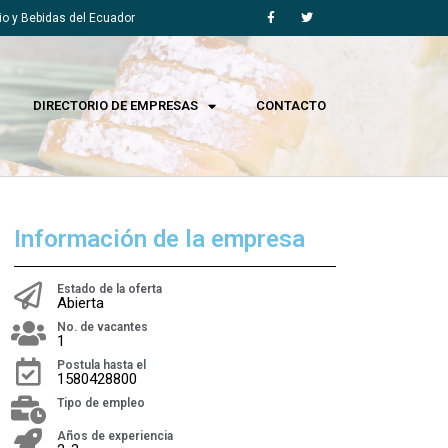
F
T
a
w
io y Bebidas del Ecuador
c
i
e
t
b
t
o
e
o
r
k
-
DIRECTORIO DE EMPRESAS
CONTACTO
f
Información de la empresa
Estado de la oferta
Abierta
No. de vacantes
1
Postula hasta el
1580428800
Tipo de empleo
Años de experiencia